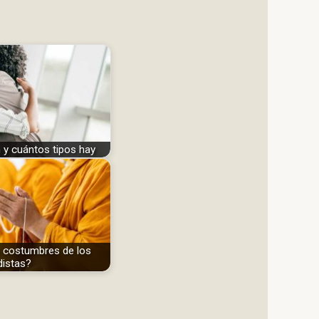
n y cuántos tipos hay
s costumbres de los
distas?