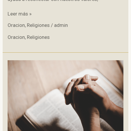
Oraciones
Leer más »
para
Oracion
,
Religiones
/
admin
bendecir
la
Oracion
,
Religiones
mesa