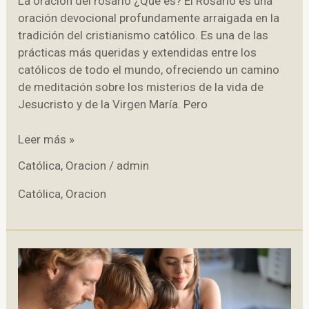
La oración del rosario ¿Qué es? El Rosario es una
oración devocional profundamente arraigada en la
tradición del cristianismo católico. Es una de las
prácticas más queridas y extendidas entre los
católicos de todo el mundo, ofreciendo un camino
de meditación sobre los misterios de la vida de
Jesucristo y de la Virgen María. Pero
La
Leer más »
oración
Católica
,
Oracion
/
admin
del
rosario
Católica
,
Oracion